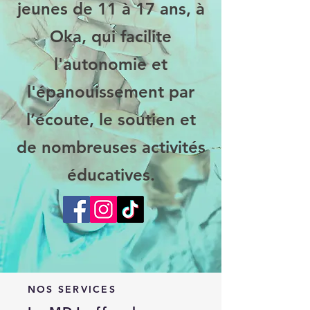
jeunes de 11 à 17 ans, à
Oka, qui facilite
l'autonomie et
l'épanouissement par
l’écoute, le soutien et
de nombreuses activités
éducatives.
NOS SERVICES