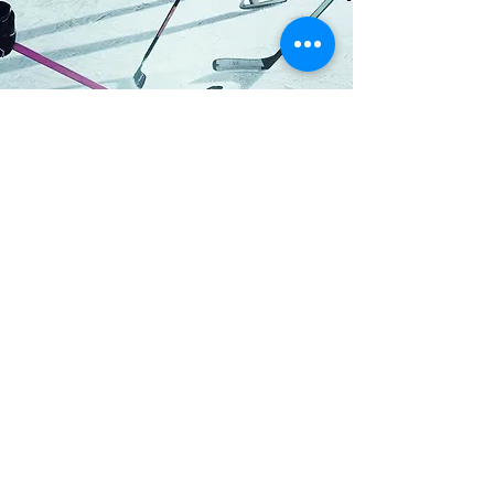
JEUX DE
SOCIÉTÉ
Sélection diversifiée de jeux de
société idéale pour une maison des